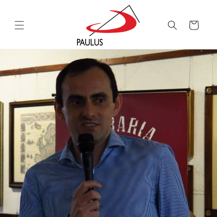
Saltar
para o
conteúdo
Carrinho