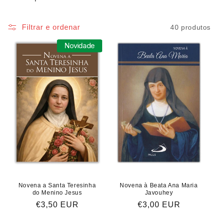
Filtrar e ordenar
40 produtos
Novidade
Novidade
Novena a Santa Teresinha
Novena à Beata Ana Maria
do Menino Jesus
Javouhey
Preço
€3,50 EUR
Preço
€3,00 EUR
normal
normal