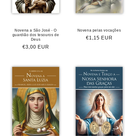
Novena a São José - O
Novena pelas vocações
guardião dos tesouros de
Preço
€1,15 EUR
Deus
normal
Preço
€3,00 EUR
normal