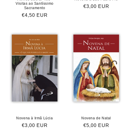
Visitas ao Santíssimo
Preço
€3,00 EUR
Sacramento
normal
Preço
€4,50 EUR
normal
Novena à Irmã Lúcia
Novena de Natal
Preço
€3,00 EUR
Preço
€5,00 EUR