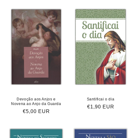
Devoção aos Anjos e
Santificai o dia
Novena ao Anjo da Guarda
Preço
€1,90 EUR
Preço
€5,00 EUR
normal
normal