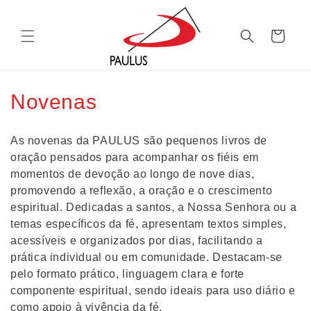
Saltar
para o
conteúdo
Carrinho
C
Novenas
o
As novenas da PAULUS são pequenos livros de
l
oração pensados para acompanhar os fiéis em
momentos de devoção ao longo de nove dias,
e
promovendo a reflexão, a oração e o crescimento
ç
espiritual. Dedicadas a santos, a Nossa Senhora ou a
temas específicos da fé, apresentam textos simples,
ã
acessíveis e organizados por dias, facilitando a
prática individual ou em comunidade. Destacam-se
o
pelo formato prático, linguagem clara e forte
:
componente espiritual, sendo ideais para uso diário e
como apoio à vivência da fé.