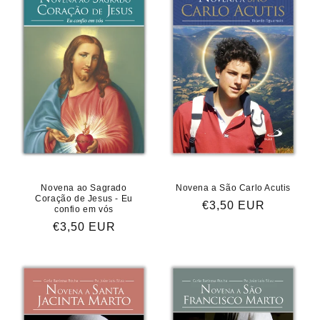
Novena ao Sagrado
Novena a São Carlo Acutis
Coração de Jesus - Eu
Preço
€3,50 EUR
confio em vós
normal
Preço
€3,50 EUR
normal