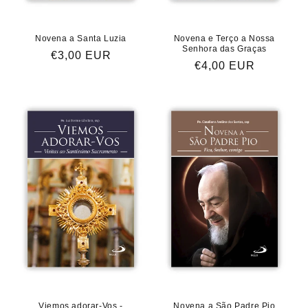
Novena a Santa Luzia
Novena e Terço a Nossa
Senhora das Graças
Preço
€3,00 EUR
Preço
€4,00 EUR
normal
normal
Viemos adorar-Vos -
Novena a São Padre Pio