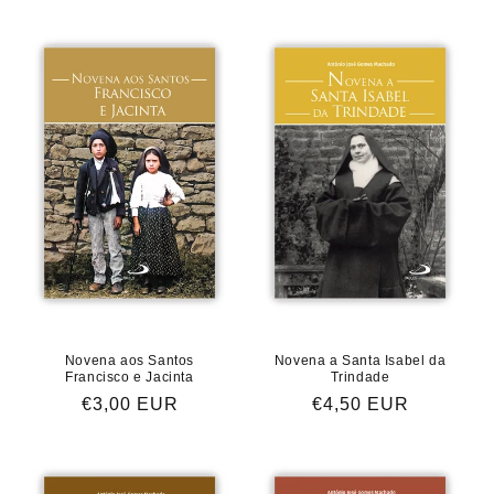
normal
normal
Novena aos Santos
Novena a Santa Isabel da
Francisco e Jacinta
Trindade
Preço
€3,00 EUR
Preço
€4,50 EUR
normal
normal