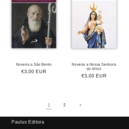
Novena a São Bento
Novena a Nossa Senhora
do Alívio
Preço
€3,00 EUR
Preço
€3,00 EUR
normal
normal
1
2
Paulus Editora