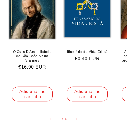
O Cura D'Ars - História
Itinerário da Vida Cristã
A
de São João Maria
p
Preço
€0,40 EUR
Vianney
pr
normal
Preço
€16,90 EUR
normal
Adicionar ao
Adicionar ao
carrinho
carrinho
de
1
/
14