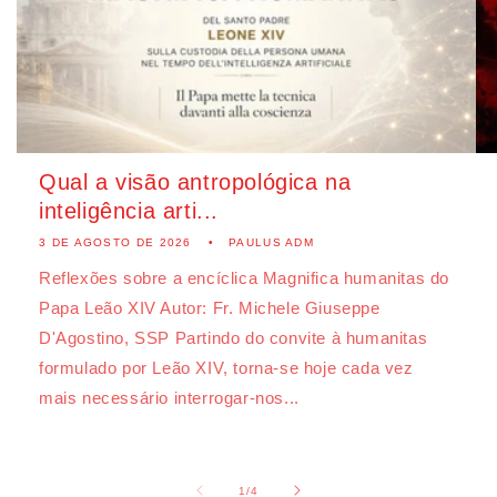
Qual a visão antropológica na
inteligência arti...
3 DE AGOSTO DE 2026
PAULUS ADM
Reflexões sobre a encíclica Magnifica humanitas do
Papa Leão XIV Autor: Fr. Michele Giuseppe
D'Agostino, SSP Partindo do convite à humanitas
formulado por Leão XIV, torna-se hoje cada vez
mais necessário interrogar-nos...
de
1
/
4