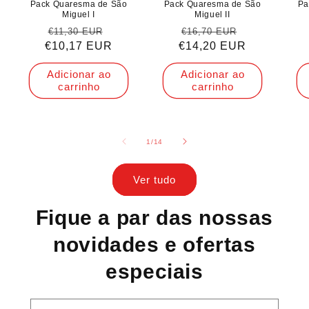
Pack Quaresma de São
Pack Quaresma de São
Pa
Miguel I
Miguel II
Preço
Preço
Preço
Preço
€11,30 EUR
€16,70 EUR
€10,17 EUR
normal
de
€14,20 EUR
normal
de
saldo
saldo
Adicionar ao
Adicionar ao
carrinho
carrinho
de
1
/
14
Ver tudo
Fique a par das nossas
novidades e ofertas
especiais