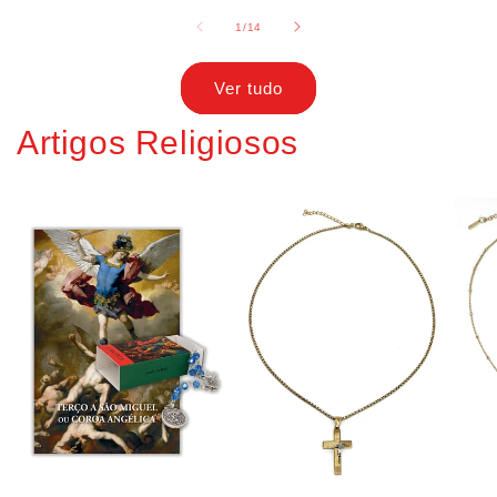
de
1
/
14
Ver tudo
Artigos Religiosos