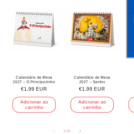
Calendário de Mesa
Calendário de Mesa
2027 – O Principezinho
2027 – Santos
Preço
€1,99 EUR
Preço
€1,99 EUR
normal
normal
Adicionar ao
Adicionar ao
carrinho
carrinho
de
1
/
10