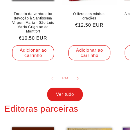
Tratado da verdadeira
O livro das minhas
A p
devoção à Santíssima
orações
Virgem Maria - São Luís
Preço
€12,50 EUR
Maria Grignion de
normal
Montfort
Preço
€10,50 EUR
normal
Adicionar ao
Adicionar ao
carrinho
carrinho
de
1
/
14
Ver tudo
Editoras parceiras