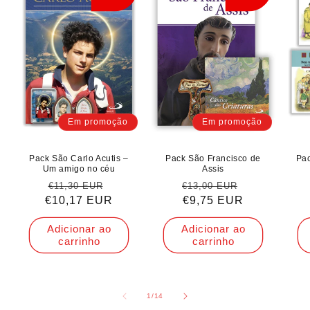
Em promoção
Em promoção
Pack São Carlo Acutis –
Pack São Francisco de
Pa
Um amigo no céu
Assis
Preço
Preço
Preço
Preço
€11,30 EUR
€13,00 EUR
€10,17 EUR
normal
de
normal
€9,75 EUR
de
saldo
saldo
Adicionar ao
Adicionar ao
carrinho
carrinho
de
1
/
14