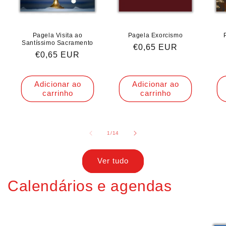
Pagela Visita ao
Pagela Exorcismo
Santíssimo Sacramento
Preço
€0,65 EUR
Preço
€0,65 EUR
normal
normal
Adicionar ao
Adicionar ao
carrinho
carrinho
de
1
/
14
Ver tudo
Calendários e agendas