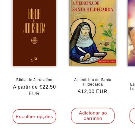
Bíblia de Jerusalém
A medicina de Santa
Hildegarda
Es
Preço
A partir de €22,50
Lu
Preço
€12,00 EUR
normal
EUR
normal
Adicionar ao
Escolher opções
carrinho