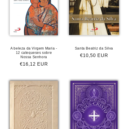
A beleza da Virgem Maria -
Santa Beatriz da Silva
12 catequeses sobre
Preço
€10,50 EUR
Nossa Senhora
normal
Preço
€16,12 EUR
normal