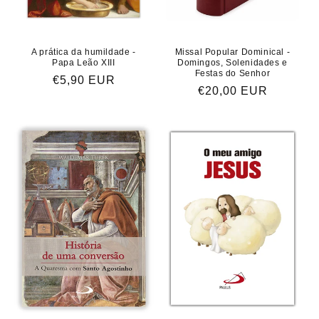
A prática da humildade -
Missal Popular Dominical -
Papa Leão XIII
Domingos, Solenidades e
Festas do Senhor
Preço
€5,90 EUR
Preço
€20,00 EUR
normal
normal