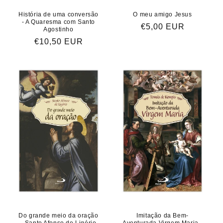
História de uma conversão
O meu amigo Jesus
- A Quaresma com Santo
Preço
€5,00 EUR
Agostinho
normal
Preço
€10,50 EUR
normal
Do grande meio da oração
Imitação da Bem-
- Santo Afonso de Ligório
Aventurada Virgem Maria -