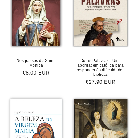
Nos passos de Santa
Duras Palavras - Uma
Mónica
abordagem católica para
responder às dificuldades
Preço
€8,00 EUR
bíblicas
normal
Preço
€27,90 EUR
normal