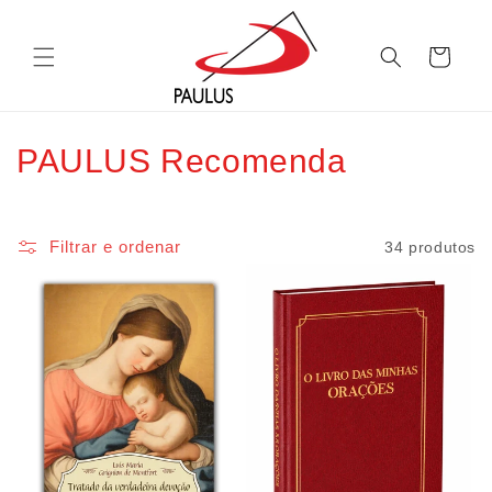
Saltar
para o
conteúdo
Carrinho
C
PAULUS Recomenda
o
l
Filtrar e ordenar
34 produtos
e
ç
ã
o
: