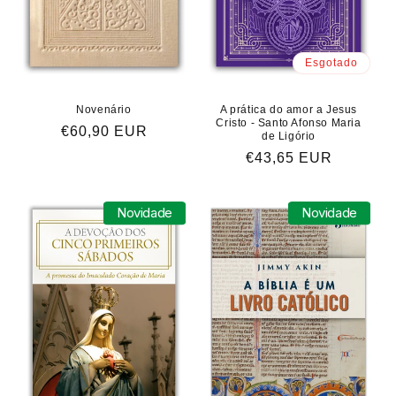
Esgotado
Novenário
A prática do amor a Jesus
Cristo - Santo Afonso Maria
Preço
€60,90 EUR
de Ligório
normal
Preço
€43,65 EUR
normal
Novidade
Novidade