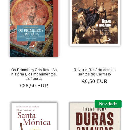
Os Primeiros Cristãos - As
Rezar o Rosário com os
histórias, os monumentos,
santos do Carmelo
as figuras
Preço
€6,50 EUR
Preço
€28,50 EUR
normal
normal
Novidade