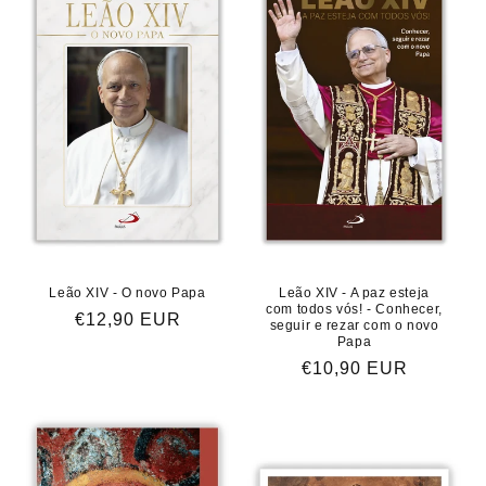
Leão XIV - O novo Papa
Leão XIV - A paz esteja
com todos vós! - Conhecer,
Preço
€12,90 EUR
seguir e rezar com o novo
Papa
normal
Preço
€10,90 EUR
normal