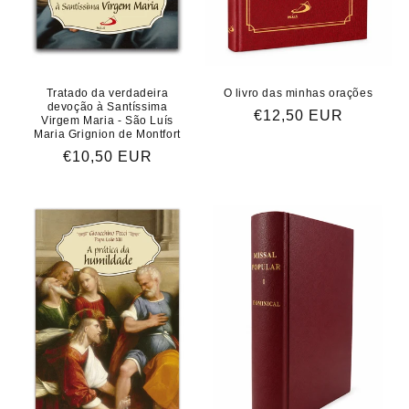
Tratado da verdadeira
O livro das minhas orações
devoção à Santíssima
Preço
€12,50 EUR
Virgem Maria - São Luís
Maria Grignion de Montfort
normal
Preço
€10,50 EUR
normal