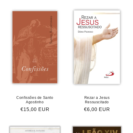
normal
Confissões de Santo
Rezar a Jesus
Agostinho
Ressuscitado
Preço
€15,00 EUR
Preço
€6,00 EUR
normal
normal