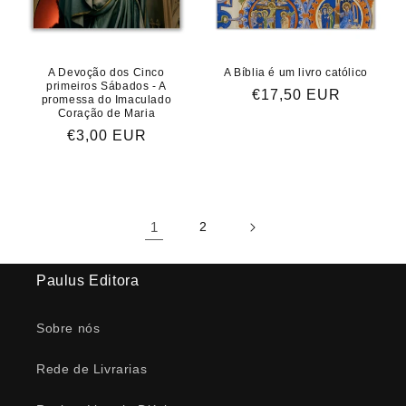
A Devoção dos Cinco
A Bíblia é um livro católico
primeiros Sábados - A
Preço
€17,50 EUR
promessa do Imaculado
Coração de Maria
normal
Preço
€3,00 EUR
normal
1
2
Paulus Editora
Sobre nós
Rede de Livrarias