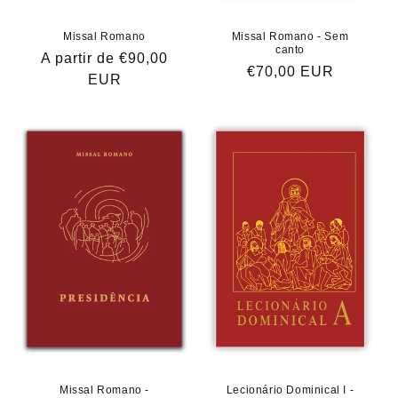
Missal Romano
Missal Romano - Sem
canto
Preço
A partir de €90,00
Preço
€70,00 EUR
normal
EUR
normal
Missal Romano -
Lecionário Dominical I -