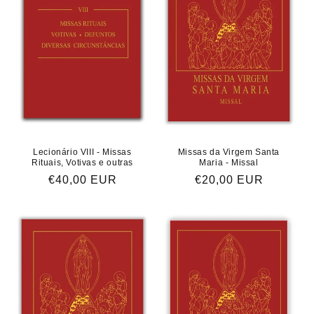
Lecionário VIII - Missas
Missas da Virgem Santa
Rituais, Votivas e outras
Maria - Missal
Preço
€40,00 EUR
Preço
€20,00 EUR
normal
normal