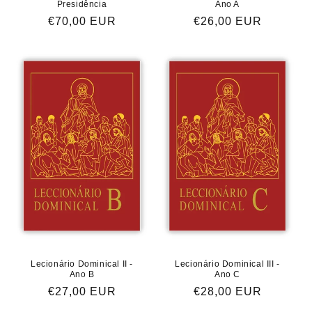
Presidência
Ano A
Preço
€70,00 EUR
Preço
€26,00 EUR
normal
normal
Lecionário Dominical II -
Lecionário Dominical III -
Ano B
Ano C
Preço
€27,00 EUR
Preço
€28,00 EUR
normal
normal