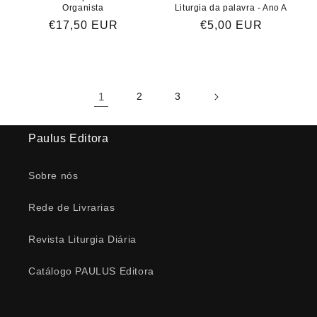
Organista
Liturgia da palavra - Ano A
Preço
€17,50 EUR
Preço
€5,00 EUR
normal
normal
1
2
3
Paulus Editora
Sobre nós
Rede de Livrarias
Revista Liturgia Diária
Catálogo PAULUS Editora