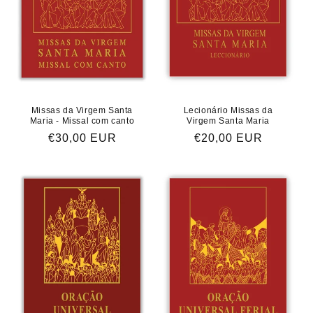
Missas da Virgem Santa
Lecionário Missas da
Maria - Missal com canto
Virgem Santa Maria
Preço
€30,00 EUR
Preço
€20,00 EUR
normal
normal