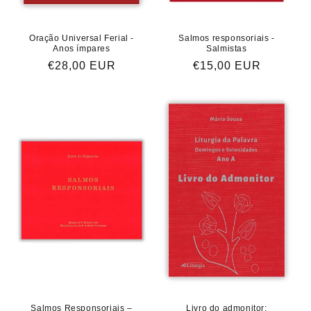
Oração Universal Ferial -
Salmos responsoriais -
Anos ímpares
Salmistas
Preço
€28,00 EUR
Preço
€15,00 EUR
normal
normal
Salmos Responsoriais –
Livro do admonitor: