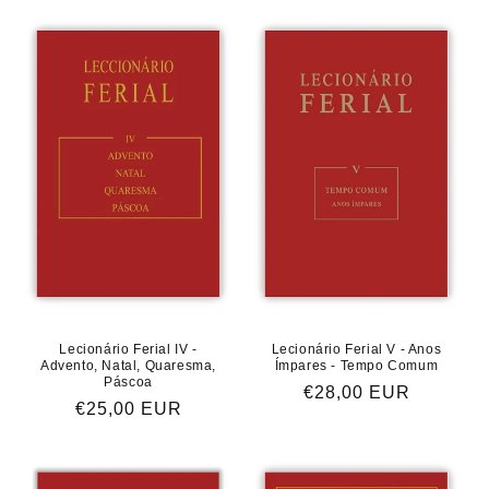
Lecionário Ferial IV -
Lecionário Ferial V - Anos
Advento, Natal, Quaresma,
Ímpares - Tempo Comum
Páscoa
Preço
€28,00 EUR
Preço
€25,00 EUR
normal
normal