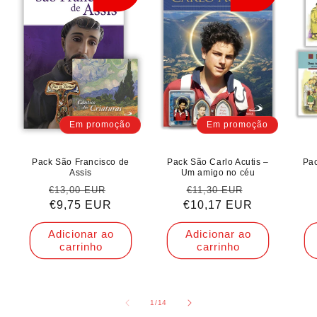
Em promoção
Em promoção
Pack São Francisco de
Pack São Carlo Acutis –
Pa
Assis
Um amigo no céu
Preço
Preço
Preço
Preço
€13,00 EUR
€11,30 EUR
normal
€9,75 EUR
de
€10,17 EUR
normal
de
saldo
saldo
Adicionar ao
Adicionar ao
carrinho
carrinho
de
1
/
14