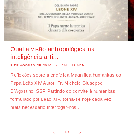
Qual a visão antropológica na
inteligência arti...
3 DE AGOSTO DE 2026
PAULUS ADM
Reflexões sobre a encíclica Magnifica humanitas do
Papa Leão XIV Autor: Fr. Michele Giuseppe
D'Agostino, SSP Partindo do convite à humanitas
formulado por Leão XIV, torna-se hoje cada vez
mais necessário interrogar-nos...
de
1
/
4