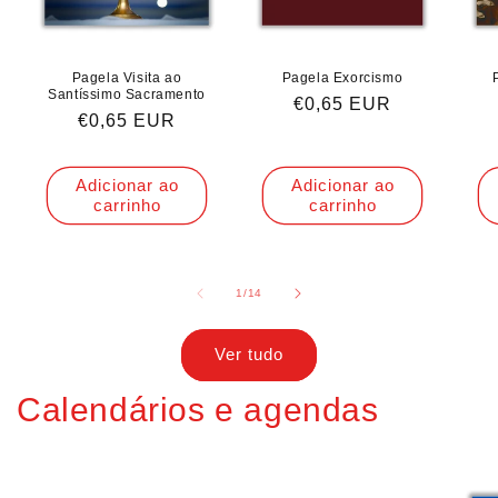
Pagela Visita ao
Pagela Exorcismo
Santíssimo Sacramento
Preço
€0,65 EUR
Preço
€0,65 EUR
normal
normal
Adicionar ao
Adicionar ao
carrinho
carrinho
de
1
/
14
Ver tudo
Calendários e agendas