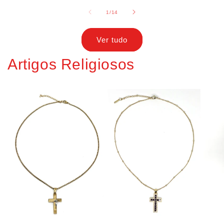
de
1
/
14
Ver tudo
Artigos Religiosos