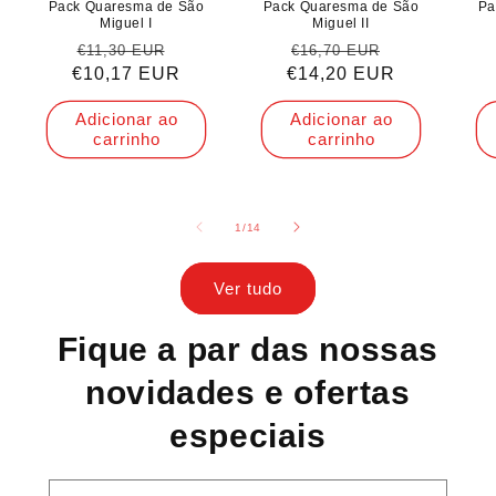
Pack Quaresma de São
Pack Quaresma de São
Pa
Miguel I
Miguel II
Preço
Preço
Preço
Preço
€11,30 EUR
€16,70 EUR
€10,17 EUR
normal
de
€14,20 EUR
normal
de
saldo
saldo
Adicionar ao
Adicionar ao
carrinho
carrinho
de
1
/
14
Ver tudo
Fique a par das nossas
novidades e ofertas
especiais