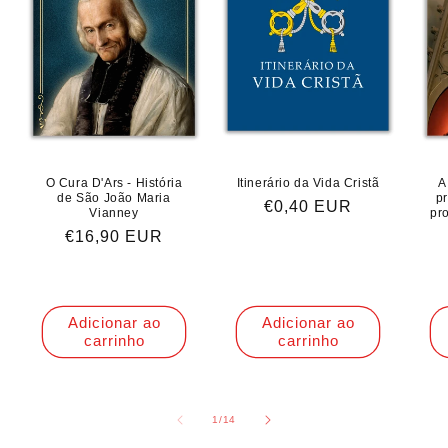
O Cura D'Ars - História
Itinerário da Vida Cristã
A
de São João Maria
p
Preço
€0,40 EUR
Vianney
pr
normal
Preço
€16,90 EUR
normal
Adicionar ao
Adicionar ao
carrinho
carrinho
de
1
/
14