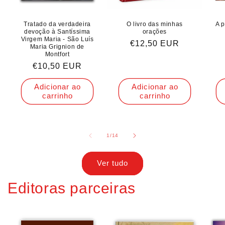
Tratado da verdadeira
O livro das minhas
A p
devoção à Santíssima
orações
Virgem Maria - São Luís
Preço
€12,50 EUR
Maria Grignion de
normal
Montfort
Preço
€10,50 EUR
normal
Adicionar ao
Adicionar ao
carrinho
carrinho
de
1
/
14
Ver tudo
Editoras parceiras