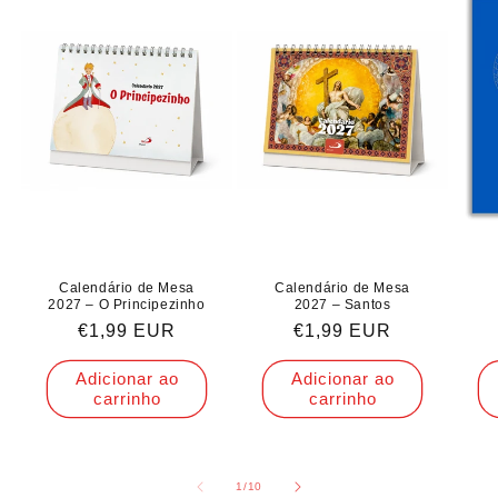
Calendário de Mesa
Calendário de Mesa
2027 – O Principezinho
2027 – Santos
Preço
€1,99 EUR
Preço
€1,99 EUR
normal
normal
Adicionar ao
Adicionar ao
carrinho
carrinho
de
1
/
10