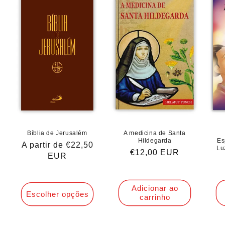
Bíblia de Jerusalém
A medicina de Santa
Hildegarda
Es
Preço
A partir de €22,50
Lu
Preço
€12,00 EUR
normal
EUR
normal
Adicionar ao
Escolher opções
carrinho