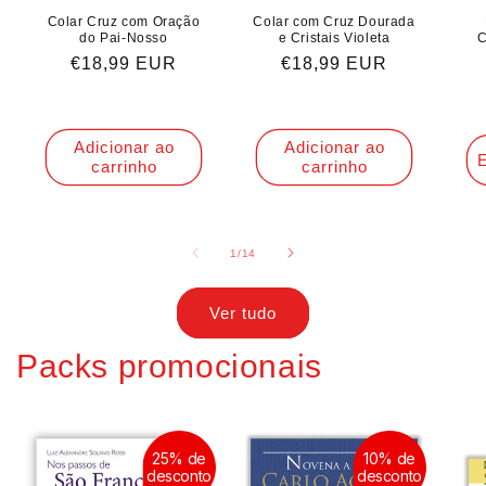
Colar Cruz com Oração
Colar com Cruz Dourada
do Pai-Nosso
e Cristais Violeta
C
Preço
€18,99 EUR
Preço
€18,99 EUR
normal
normal
Adicionar ao
Adicionar ao
E
carrinho
carrinho
de
1
/
14
Ver tudo
Packs promocionais
25% de
10% de
desconto
desconto