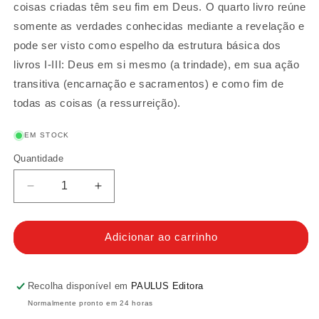
coisas criadas têm seu fim em Deus. O quarto livro reúne
somente as verdades conhecidas mediante a revelação e
pode ser visto como espelho da estrutura básica dos
livros I-III: Deus em si mesmo (a trindade), em sua ação
transitiva (encarnação e sacramentos) e como fim de
todas as coisas (a ressurreição).
EM STOCK
Quantidade
Quantidade
Diminuir
Aumentar
a
a
quantidade
quantidade
de
de
Adicionar ao carrinho
Suma
Suma
Contra
Contra
os
os
Recolha disponível em
PAULUS Editora
Gentios
Gentios
Normalmente pronto em 24 horas
IV
IV