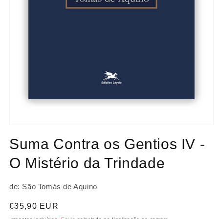
Abrir
conteúdo
Suma Contra os Gentios IV -
multimédia
1
em
O Mistério da Trindade
modal
de: São Tomás de Aquino
Preço
€35,90 EUR
normal