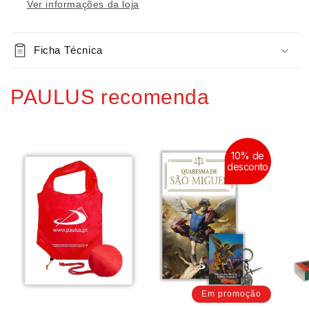
Ver informações da loja
-
-
O
O
Mistério
Mistério
da
Ficha Técnica
da
Trindade
Trindade
PAULUS recomenda
10% de
desconto
Em promoção