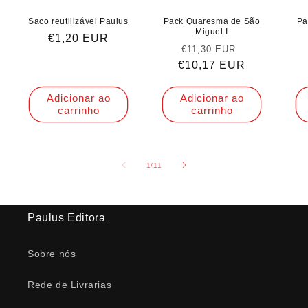
Saco reutilizável Paulus
Pack Quaresma de São
Pa
Miguel I
Preço
€1,20 EUR
Preço
Preço
€11,30 EUR
normal
€10,17 EUR
normal
de
saldo
Adicionar ao
Adicionar ao
carrinho
carrinho
de
1
/
11
Paulus Editora
Sobre nós
Rede de Livrarias