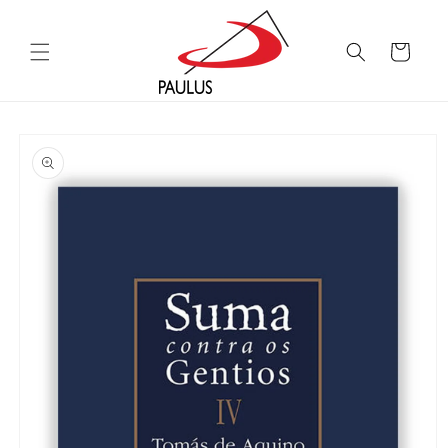
Saltar
para o
conteúdo
Carrinho
Saltar para
a
informação
do produto