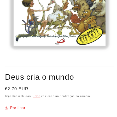
Abrir
conteúdo
Deus cria o mundo
multimédia
1
em
modal
Preço
€2,70 EUR
normal
Impostos incluídos.
Envio
calculado na finalização da compra.
Partilhar