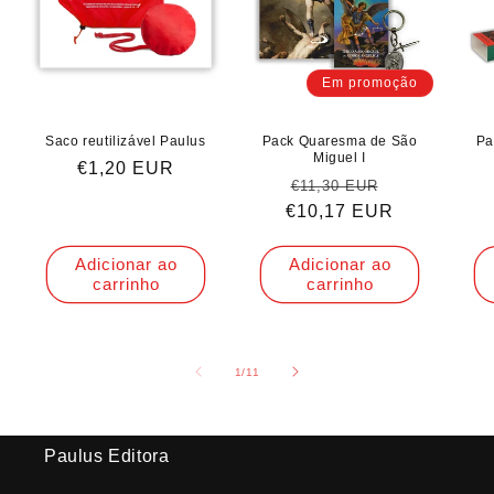
Em promoção
Saco reutilizável Paulus
Pack Quaresma de São
Pa
Miguel I
Preço
€1,20 EUR
Preço
Preço
€11,30 EUR
normal
€10,17 EUR
normal
de
saldo
Adicionar ao
Adicionar ao
carrinho
carrinho
de
1
/
11
Paulus Editora