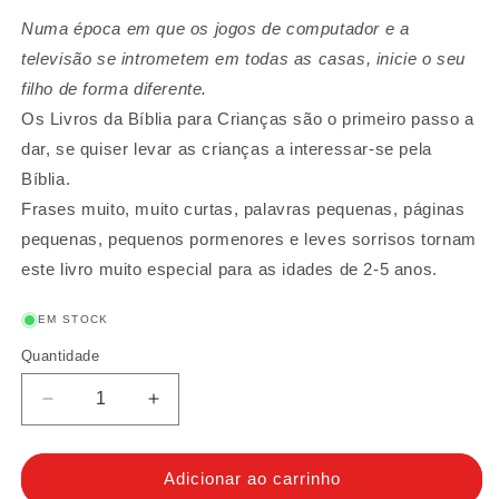
Numa época em que os jogos de computador e a
televisão se intrometem em todas as casas, inicie o seu
filho de forma diferente.
Os Livros da Bíblia para Crianças são o primeiro passo a
dar, se quiser levar as crianças a interessar-se pela
Bíblia.
Frases muito, muito curtas, palavras pequenas, páginas
pequenas, pequenos pormenores e leves sorrisos tornam
este livro muito especial para as idades de 2-5 anos.
EM STOCK
Quantidade
Quantidade
Diminuir
Aumentar
a
a
quantidade
quantidade
de
de
Adicionar ao carrinho