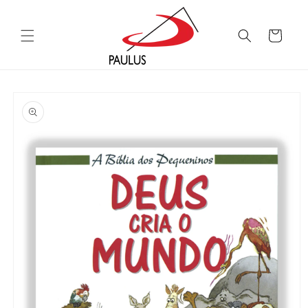
Saltar
para o
conteúdo
Carrinho
Saltar para
a
informação
do produto