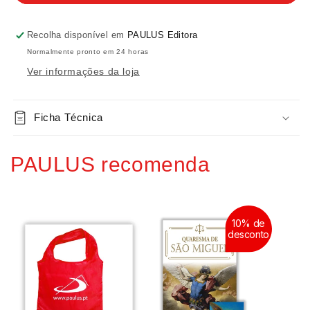
Deus
Deus
cria
cria
o
o
Recolha disponível em
PAULUS Editora
mundo
mundo
Normalmente pronto em 24 horas
Ver informações da loja
Ficha Técnica
PAULUS recomenda
10% de
desconto