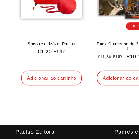
Em 
Saco reutilizável Paulus
Pack Quaresma de S
I
Preço
€1,20 EUR
Preço
Preç
€10,
€11,30 EUR
normal
normal
de
sald
Adicionar ao carrinho
Adicionar ao ca
Paulus Editora
Padres e