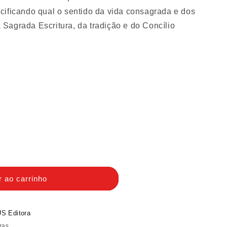
cificando qual o sentido da vida consagrada e dos
da Sagrada Escritura, da tradição e do Concílio
r ao carrinho
m
S Editora
ras