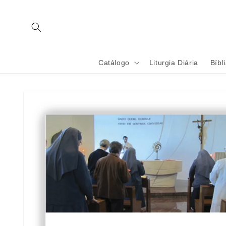
Saltar
para o
conteúdo
Catálogo
Liturgia Diária
Bíbl
Saltar para
a
informação
do produto