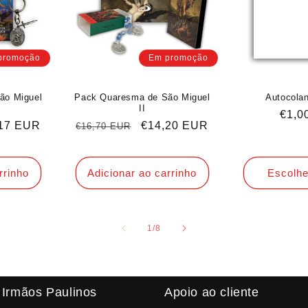
promoção
Em promoção
ão Miguel
Pack Quaresma de São Miguel
Autocolan
II
Preç
€1,0
o
17 EUR
Preço
Preço
€14,20 EUR
€16,70 EUR
norm
normal
de
o
saldo
rrinho
Adicionar ao carrinho
Escolhe
de
1
/
8
 Irmãos Paulinos
Apoio ao cliente