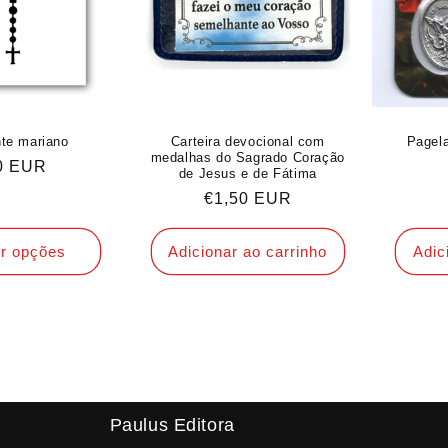
te mariano
Carteira devocional com
Pagela
medalhas do Sagrado Coração
o
0 EUR
de Jesus e de Fátima
al
Preço
€1,50 EUR
normal
r opções
Adicionar ao carrinho
Adic
Paulus Editora