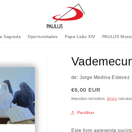
ia Sagrada
Oportunidades
Papa Leão XIV
PAULUS Musi
Vademecum 
de: Jorge Medina Estevez
Preço
€6,00 EUR
normal
Impostos incluídos.
Envio
calcula
Partilhar
Este livro apresenta suci