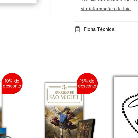
Ver informações da loja
Ficha Técnica
10% de
10% de
15% de
15% de
desconto
desconto
desconto
desconto