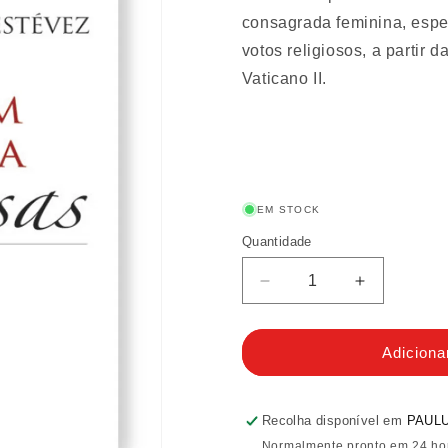
consagrada feminina, espe
votos religiosos, a partir 
Vaticano II.
EM STOCK
Quantidade
Quantidade
Diminuir
Aumentar
a
a
quantidade
quantidade
de
de
Adiciona
Vademecum
Vademecu
para
para
religiosas
religiosas
Recolha disponível em
PAULU
Normalmente pronto em 24 ho