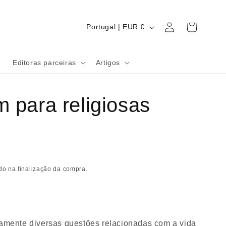
Iniciar
P
Carrinho
Portugal | EUR €
sessão
a
í
c
Editoras parceiras
Artigos
s
/
para religiosas
r
e
g
i
ã
do na finalização da compra.
o
ntamente diversas questões relacionadas com a vida