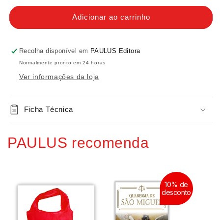
quantidade
quantidade
de
de
Adicionar ao carrinho
O
O
problema
problema
do
do
Recolha disponível em
PAULUS Editora
mal
mal
Normalmente pronto em 24 horas
Ver informações da loja
Ficha Técnica
PAULUS recomenda
10% de
desconto