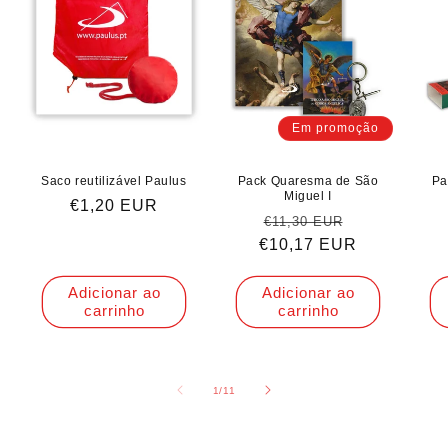
Em promoção
Saco reutilizável Paulus
Pack Quaresma de São
Pa
Miguel I
Preço
€1,20 EUR
Preço
Preço
€11,30 EUR
normal
€10,17 EUR
normal
de
saldo
Adicionar ao
Adicionar ao
carrinho
carrinho
de
1
/
11