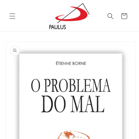
Saltar
para o
conteúdo
Carrinho
Saltar para
a
informação
do produto