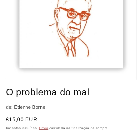
Abrir
conteúdo
O problema do mal
multimédia
1
em
modal
de: Étienne Borne
Preço
€15,00 EUR
normal
Impostos incluídos.
Envio
calculado na finalização da compra.