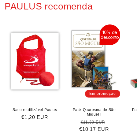
PAULUS recomenda
10% de
desconto
Em promoção
Saco reutilizável Paulus
Pack Quaresma de São
Pa
Miguel I
Preço
€1,20 EUR
Preço
Preço
€11,30 EUR
normal
€10,17 EUR
normal
de
saldo