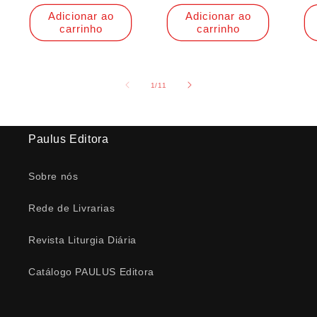
Adicionar ao
Adicionar ao
carrinho
carrinho
de
1
/
11
Paulus Editora
Sobre nós
Rede de Livrarias
Revista Liturgia Diária
Catálogo PAULUS Editora