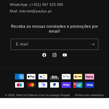
WhatsApp: (+351) 967 525 885
Mail: internet@paulus.pt
Receba as nossas novidades e promoções por
email!
E-mail
Facebook
Instagram
YouTube
Métodos
de
pagamento
© 2026,
PAULUS Editora
Com tecnologia Shopify
Política de reembolso
Política de privacidade
Termos do serviço
Política de envio