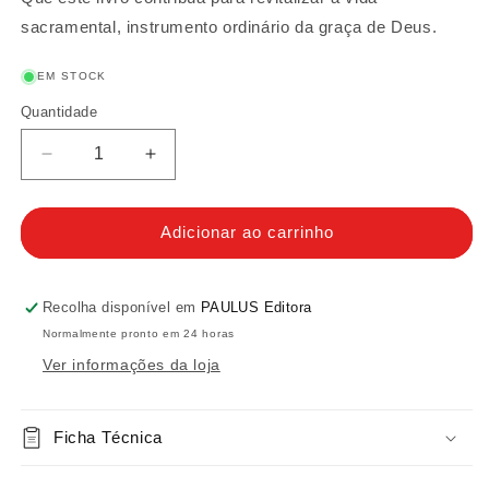
sacramental, instrumento ordinário da graça de Deus.
EM STOCK
Quantidade
Quantidade
Diminuir
Aumentar
a
a
quantidade
quantidade
de
de
Adicionar ao carrinho
A
A
Divina
Divina
Eucaristia
Eucaristia
Recolha disponível em
PAULUS Editora
Normalmente pronto em 24 horas
Ver informações da loja
Ficha Técnica