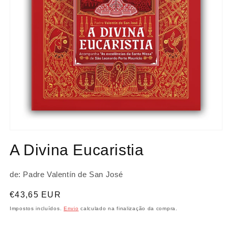
Abrir
conteúdo
A Divina Eucaristia
multimédia
1
em
modal
de: Padre Valentín de San José
Preço
€43,65 EUR
normal
Impostos incluídos.
Envio
calculado na finalização da compra.