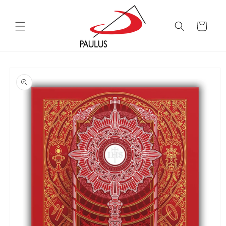
Saltar
para o
conteúdo
Carrinho
Saltar para
a
informação
do produto