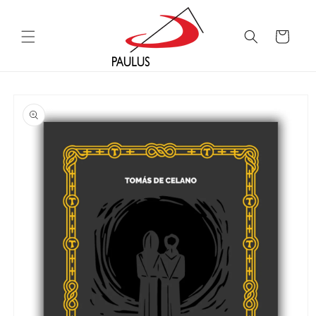
Saltar
para o
conteúdo
Carrinho
Saltar para
a
informação
do produto