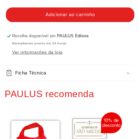
a
a
quantidade
quantidade
de
de
Adicionar ao carrinho
A
A
vida
vida
de
de
Recolha disponível em
PAULUS Editora
São
São
Normalmente pronto em 24 horas
Francisco
Francisco
Ver informações da loja
de
de
Assis
Assis
Ficha Técnica
PAULUS recomenda
10% de
desconto