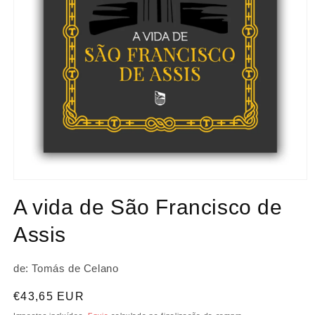
Abrir
conteúdo
A vida de São Francisco de
multimédia
1
em
Assis
modal
de: Tomás de Celano
Preço
€43,65 EUR
normal