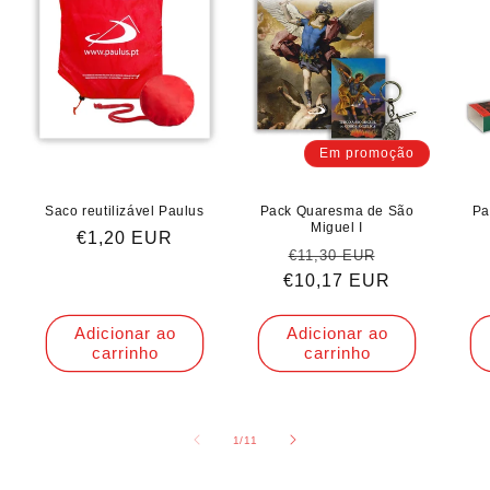
Em promoção
Saco reutilizável Paulus
Pack Quaresma de São
Pa
Miguel I
Preço
€1,20 EUR
Preço
Preço
€11,30 EUR
normal
€10,17 EUR
normal
de
saldo
Adicionar ao
Adicionar ao
carrinho
carrinho
de
1
/
11