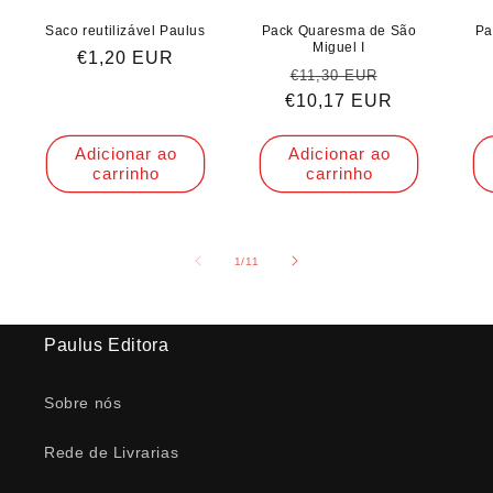
Saco reutilizável Paulus
Pack Quaresma de São
Pa
Miguel I
Preço
€1,20 EUR
Preço
Preço
€11,30 EUR
normal
€10,17 EUR
normal
de
saldo
Adicionar ao
Adicionar ao
carrinho
carrinho
de
1
/
11
Paulus Editora
Sobre nós
Rede de Livrarias