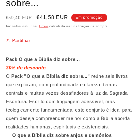
sobre...
Preço
Preço
€41,58 EUR
€59,40 EUR
Em promoção
normal
de
Impostos incluídos.
Envio
calculado na finalização da compra.
saldo
Partilhar
Pack O que a Bíblia diz sobre...
30% de desconto
O
Pack "O que a Bíblia diz sobre..."
reúne seis livros
que exploram, com profundidade e clareza, temas
centrais e muitas vezes desafiadores à luz da Sagrada
Escritura. Escrito com linguagem acessível, mas
teologicamente fundamentada, este conjunto é ideal para
quem deseja compreender melhor como a Bíblia aborda
realidades humanas, espirituais e existenciais.
O que a Bíblia diz sobre anjos e demónios