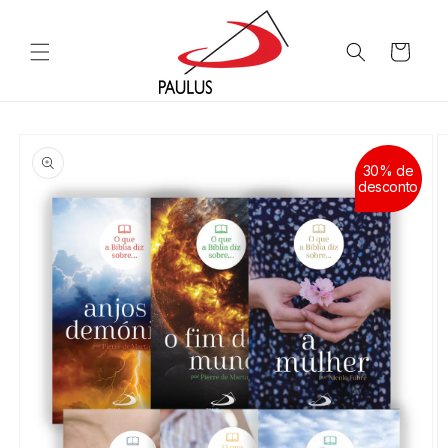
Saltar
para o
conteúdo
Carrinho
Saltar para
a
informação
30% de
do produto
desconto