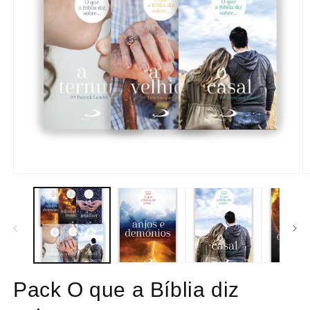
Abrir
Ab
conteúdo
c
multimédia
m
1
2
em
e
modal
m
Pack O que a Bíblia diz