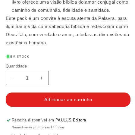
livro oferece uma visão bíblica do amor conjugal como
caminho de comunhão, fidelidade e santidade.
Este pack é um convite à escuta atenta da Palavra, para
iluminar a vida com sabedoria bíblica e redescobrir como
Deus fala, com verdade e amor, a todas as dimensões da
existência humana.
EM STOCK
Quantidade
Quantidade
Diminuir
Aumentar
a
a
quantidade
quantidade
de
de
Adicionar ao carrinho
Pack
Pack
O
O
que
que
Recolha disponível em
PAULUS Editora
a
a
Normalmente pronto em 24 horas
Bíblia
Bíblia