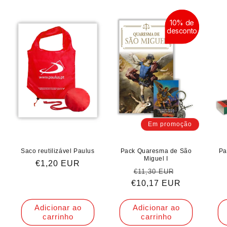
10% de
10% de
desconto
desconto
Em promoção
Saco reutilizável Paulus
Pack Quaresma de São
Pa
Miguel I
Preço
€1,20 EUR
Preço
Preço
€11,30 EUR
normal
€10,17 EUR
normal
de
saldo
Adicionar ao
Adicionar ao
carrinho
carrinho