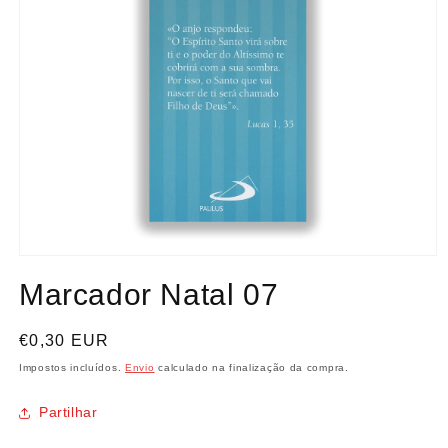
Abrir
conteúdo
Marcador Natal 07
multimédia
1
em
modal
Preço
€0,30 EUR
normal
Impostos incluídos.
Envio
calculado na finalização da compra.
Partilhar