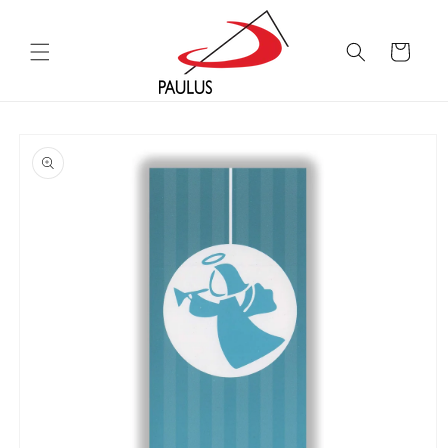
Saltar
para o
conteúdo
Carrinho
Saltar para
a
informação
do produto