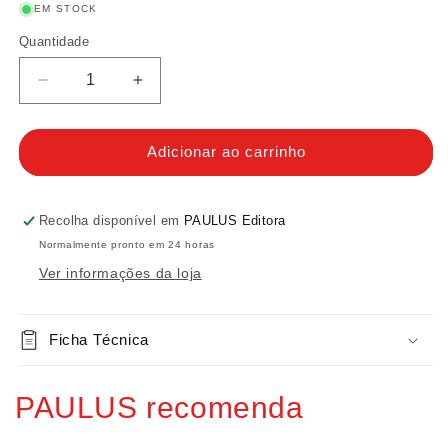
EM STOCK
Quantidade
Quantidade
Diminuir
Aumentar
a
a
quantidade
quantidade
de
de
Adicionar ao carrinho
Marcador
Marcador
Natal
Natal
07
07
Recolha disponível em
PAULUS Editora
Normalmente pronto em 24 horas
Ver informações da loja
Ficha Técnica
PAULUS recomenda