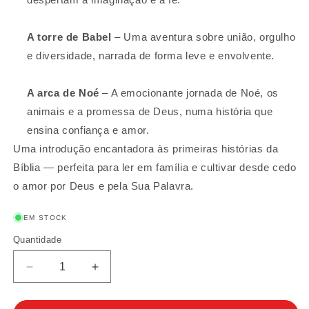
A torre de Babel
– Uma aventura sobre união, orgulho
e diversidade, narrada de forma leve e envolvente.
A arca de Noé
– A emocionante jornada de Noé, os
animais e a promessa de Deus, numa história que
ensina confiança e amor.
Uma introdução encantadora às primeiras histórias da
Bíblia — perfeita para ler em família e cultivar desde cedo
o amor por Deus e pela Sua Palavra.
EM STOCK
Quantidade
Quantidade
Diminuir
Aumentar
a
a
quantidade
quantidade