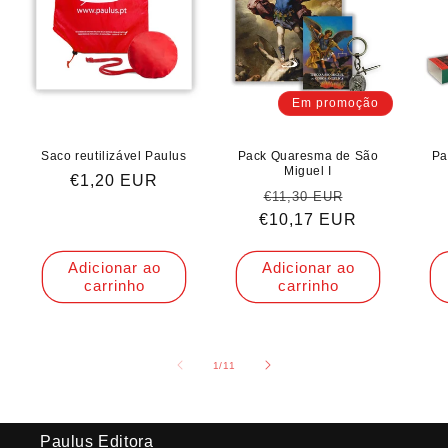
Em promoção
Saco reutilizável Paulus
Pack Quaresma de São
Pa
Miguel I
Preço
€1,20 EUR
Preço
Preço
€11,30 EUR
normal
€10,17 EUR
normal
de
saldo
Adicionar ao
Adicionar ao
carrinho
carrinho
de
1
/
11
Paulus Editora