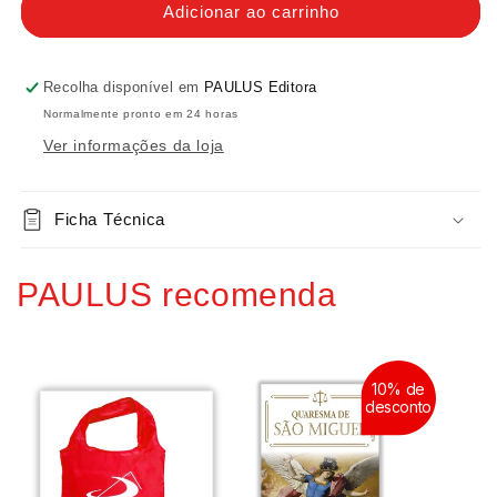
de
de
Adicionar ao carrinho
Pack
Pack
A
A
Bíblia
Bíblia
Recolha disponível em
PAULUS Editora
dos
dos
Normalmente pronto em 24 horas
Pequeninos
Pequeninos
Ver informações da loja
Ficha Técnica
PAULUS recomenda
10% de
desconto