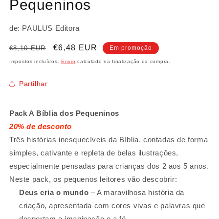
Pequeninos
de: PAULUS Editora
Preço
Preço
€6,48 EUR
€8,10 EUR
Em promoção
normal
de
Impostos incluídos.
Envio
calculado na finalização da compra.
saldo
Partilhar
Pack A Bíblia dos Pequeninos
20% de desconto
Três histórias inesquecíveis da Bíblia, contadas de forma
simples, cativante e repleta de belas ilustrações,
especialmente pensadas para crianças dos 2 aos 5 anos.
Neste pack, os pequenos leitores vão descobrir:
Deus cria o mundo
– A maravilhosa história da
criação, apresentada com cores vivas e palavras que
despertam a imaginação e a fé.