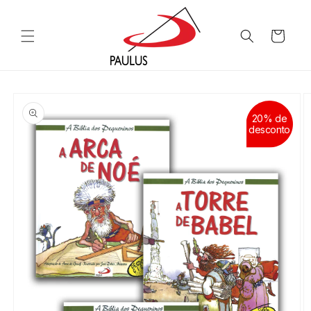
Saltar
para o
conteúdo
Carrinho
Saltar para
a
informação
20% de
do produto
desconto