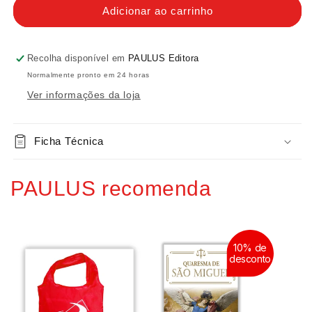
de
de
Adicionar ao carrinho
Pagela
Pagela
Benedictus
Benedictus
Recolha disponível em
PAULUS Editora
Normalmente pronto em 24 horas
Ver informações da loja
Ficha Técnica
PAULUS recomenda
10% de
desconto