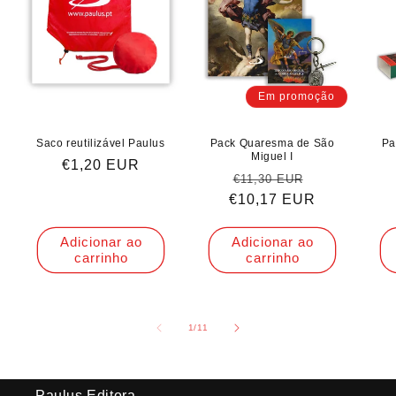
Em promoção
Saco reutilizável Paulus
Pack Quaresma de São
Pa
Miguel I
Preço
€1,20 EUR
Preço
Preço
€11,30 EUR
normal
€10,17 EUR
normal
de
saldo
Adicionar ao
Adicionar ao
carrinho
carrinho
de
1
/
11
Paulus Editora