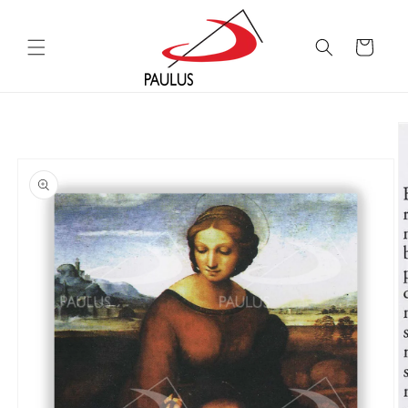
Saltar
para o
conteúdo
Carrinho
Saltar para
a
informação
do produto