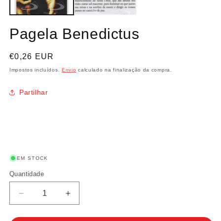
Pagela Benedictus
Preço
€0,26 EUR
normal
Impostos incluídos.
Envio
calculado na finalização da compra.
Partilhar
EM STOCK
Quantidade
Quantidade
Diminuir
Aumentar
a
a
quantidade
quantidade