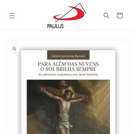
Saltar
para o
conteúdo
Carrinho
Saltar para
a
informação
do produto