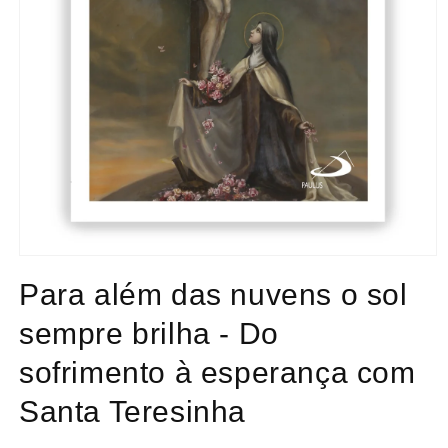
Abrir
conteúdo
Para além das nuvens o sol
multimédia
1
em
sempre brilha - Do
modal
sofrimento à esperança com
Santa Teresinha