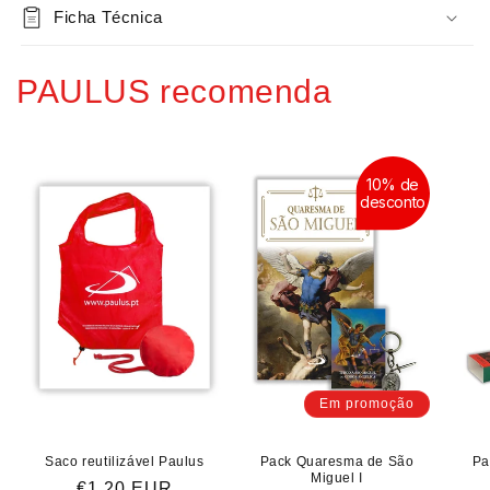
-
Ficha Técnica
-
Do
Do
sofrimento
sofrimento
PAULUS recomenda
à
à
esperança
esperança
com
com
Santa
Santa
Teresinha
Teresinha
10% de
desconto
Em promoção
Saco reutilizável Paulus
Pack Quaresma de São
Pa
Miguel I
Preço
€1,20 EUR