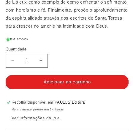
de Lisieux como exemplo de como enfrentar o sofrimento
com heroísmo e fé. Finalmente, propõe o aprofundamento
da espiritualidade através dos escritos de Santa Teresa
para crescer no amor e na intimidade com Deus.
EM STOCK
Quantidade
Quantidade
Diminuir
Aumentar
a
a
quantidade
quantidade
de
de
Adicionar ao carrinho
Para
Para
além
além
das
das
Recolha disponível em
PAULUS Editora
nuvens
nuvens
Normalmente pronto em 24 horas
o
o
Ver informações da loja
sol
sol
sempre
sempre
brilha
brilha