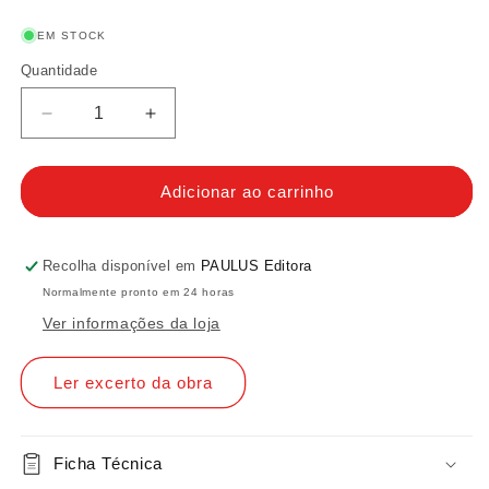
EM STOCK
Quantidade
Quantidade
Diminuir
Aumentar
a
a
quantidade
quantidade
de
de
Adicionar ao carrinho
Porque
Porque
somos
somos
católicos
católicos
Recolha disponível em
PAULUS Editora
-
-
Normalmente pronto em 24 horas
As
As
Ver informações da loja
nossas
nossas
razões
razões
para
para
Ler excerto da obra
fé,
fé,
esperança
esperança
e
e
Ficha Técnica
amor
amor