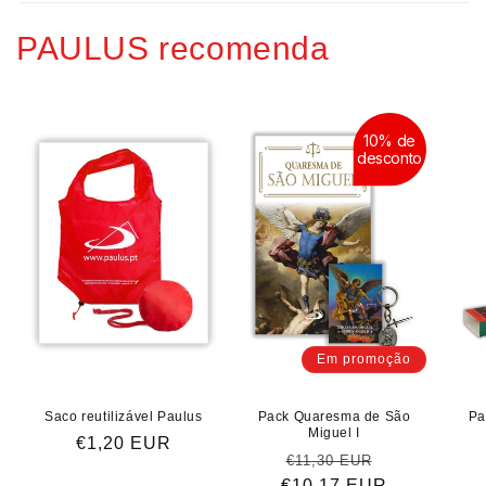
PAULUS recomenda
10% de
desconto
Em promoção
Saco reutilizável Paulus
Pack Quaresma de São
Pa
Miguel I
Preço
€1,20 EUR
Preço
Preço
€11,30 EUR
normal
€10,17 EUR
normal
de