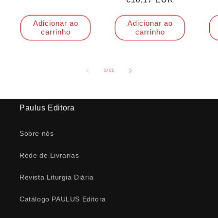
saldo
Adicionar ao
Adicionar ao
carrinho
carrinho
de
1
/
11
Paulus Editora
Sobre nós
Rede de Livrarias
Revista Liturgia Diária
Catálogo PAULUS Editora