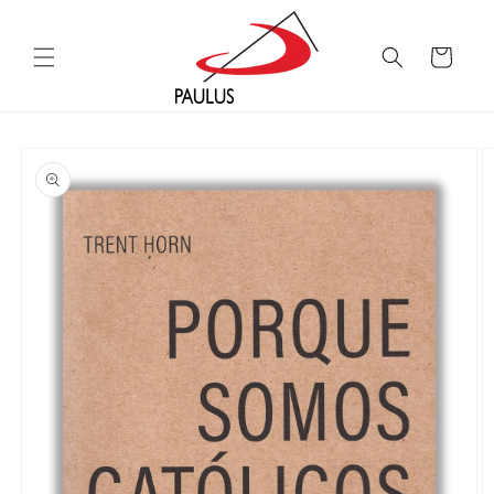
Saltar
para o
conteúdo
Carrinho
Saltar para
a
informação
do produto