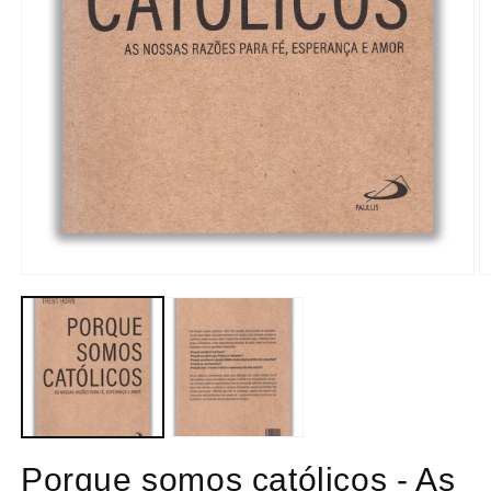
Abrir
Ab
conteúdo
c
multimédia
m
1
2
em
e
modal
m
Porque somos católicos - As