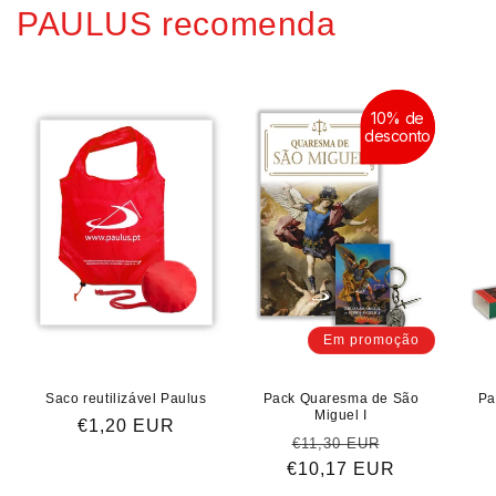
PAULUS recomenda
10% de
10% de
desconto
desconto
Em promoção
Saco reutilizável Paulus
Pack Quaresma de São
Pa
Miguel I
Preço
€1,20 EUR
Preço
Preço
€11,30 EUR
normal
€10,17 EUR
normal
de
saldo