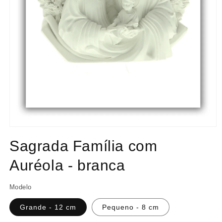
Abrir
conteúdo
Sagrada Família com
multimédia
1
em
Auréola - branca
modal
Modelo
Grande - 12 cm
Pequeno - 8 cm