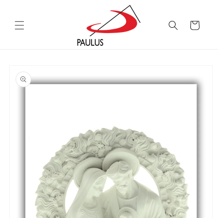
Saltar
para o
conteúdo
Carrinho
Saltar para
a
informação
do produto