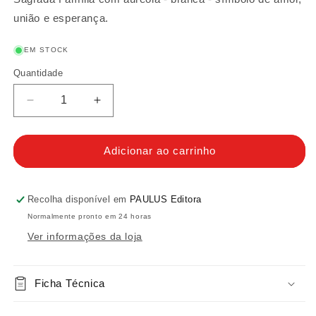
união e esperança.
EM STOCK
Quantidade
Quantidade
Diminuir
Aumentar
a
a
quantidade
quantidade
de
de
Adicionar ao carrinho
Sagrada
Sagrada
Família
Família
com
com
Recolha disponível em
PAULUS Editora
Auréola
Auréola
Normalmente pronto em 24 horas
-
-
Ver informações da loja
branca
branca
Ficha Técnica