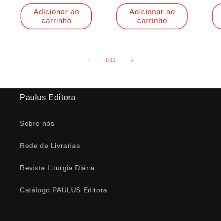
Adicionar ao
Adicionar ao
carrinho
carrinho
de
1
/
11
Paulus Editora
Sobre nós
Rede de Livrarias
Revista Liturgia Diária
Catálogo PAULUS Editora