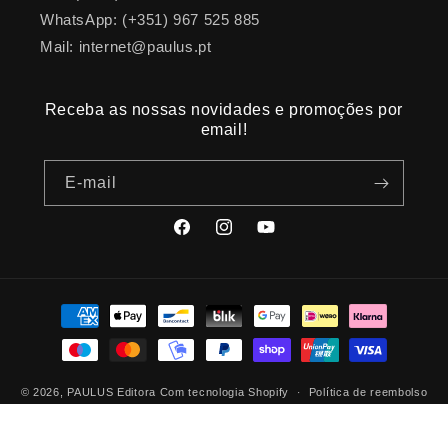
WhatsApp: (+351) 967 525 885
Mail: internet@paulus.pt
Receba as nossas novidades e promoções por
email!
E-mail
Facebook
Instagram
YouTube
Métodos
de
pagamento
© 2026,
PAULUS Editora
Com tecnologia Shopify
Política de reembolso
Política de privacidade
Termos do serviço
Política de envio