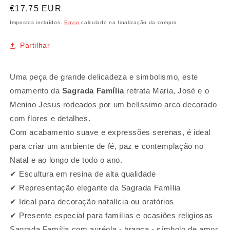
Preço
€17,75 EUR
normal
Impostos incluídos.
Envio
calculado na finalização da compra.
Partilhar
Uma peça de grande delicadeza e simbolismo, este
ornamento da
Sagrada Família
retrata Maria, José e o
Menino Jesus rodeados por um belíssimo arco decorado
com flores e detalhes.
Com acabamento suave e expressões serenas, é ideal
para criar um ambiente de fé, paz e contemplação no
Natal e ao longo de todo o ano.
✔ Escultura em resina de alta qualidade
✔ Representação elegante da Sagrada Família
✔ Ideal para decoração natalícia ou oratórios
✔ Presente especial para famílias e ocasiões religiosas
Sagrada Família com auréola - branca - símbolo de amor,