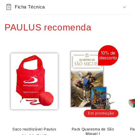
Ficha Técnica
PAULUS recomenda
10% de
10% de
desconto
desconto
Em promoção
Saco reutilizável Paulus
Pack Quaresma de São
Pa
Miguel I