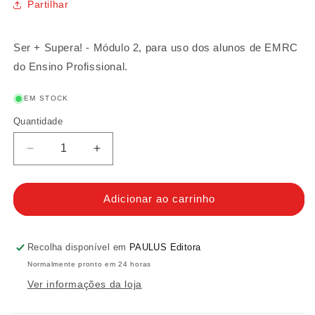
Partilhar
Ser + Supera! - Módulo 2,
para uso dos alunos de EMRC
do Ensino Profissional.
EM STOCK
Quantidade
Quantidade
Diminuir
Aumentar
a
a
quantidade
quantidade
de
de
Adicionar ao carrinho
Ser
Ser
+
+
Supera!
Supera!
Recolha disponível em
PAULUS Editora
-
-
Normalmente pronto em 24 horas
Módulo
Módulo
Ver informações da loja
2
2