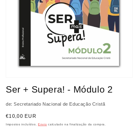
Abrir
conteúdo
Ser + Supera! - Módulo 2
multimédia
1
em
modal
de: Secretariado Nacional de Educação Cristã
Preço
€10,00 EUR
normal
Impostos incluídos.
Envio
calculado na finalização da compra.